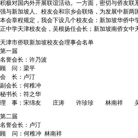
积极对国内外开展联谊活动。一方面，密切与侨友联
强与新加坡人、校友会和宗乡会联络，为发展中新两
本会章程规定，我会下设几个校友会：新加坡华侨中
正中学天津校友会，吴根扬任会长；新加坡南侨女中
天津市侨联新加坡校友会理事会名单
第一届
名誉会长：
许乃波
顾 问：
梁平
会 长：
卢汀
副会长
：何稚冲
秘书长：
符之华
理 事：
宋绵友 庄涛 许珍珍 林南祥 吴
第二届
名誉会长：
卢汀
顾 问：
何稚冲 林南祥