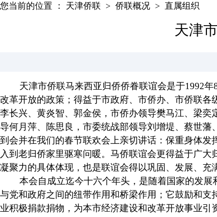
您当前的位置 ：
天津侨联
>
侨联概况
>
直属组织
天津
天津市侨联马来西亚归侨侨眷联谊会是于1992年8
改革开放的政策；得益于市政府、市侨办、市侨联各
李长兴、黄炎智、郭金侯，市侨办领导樊马江、梁奕
导何月萍、陈思良，市委统战部领导刘增堤、蔡世藩
到会并在我们的春节联欢会上亲切讲话：保重身体发
入到老归侨家里驱寒问暖。马侨联谊会更得益于广大
凝聚力的具体体现，也是联谊会得以巩固、发展、充
本会自成立迄今十六个年头，是随着国家的发展和
与党和政府之间的纽带作用和桥梁作用；它鼓励和支
业积极捐款捐物，为本市经济建设和改革开放事业引