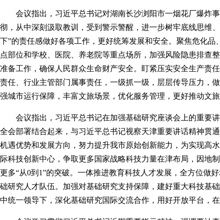
会议指出，习近平总书记对湖南长沙浏阳市一烟花厂爆炸事
彻，从中深刻汲取教训，受到警示警醒，进一步树牢底线思维
下
”的责任感做好各项工作，更好统筹发展和安全。
聚焦危化品
点部位和学校、医院、养老院等重点场所，加强
风险隐患排查整
准备工作，确保人民群众生命财产安全。
盯紧压实安全生产责任
责任、行业主管部门属事责任，一级抓一级，层层传导压力，做
强城市运行保障，丰富文旅场景，优化服务管理，更好推动文旅
会议
指出
，习近平总书记在加强基础研究座谈会上的重要讲
全会部署结合起来，与习近平总书记视察天津重要讲话精神贯通
机遇优势和发展方向，
努力提升
我市
原始创新能力，为实现高水
际科技创新中心，争取更多国家战略科技力量在津布局，因地制
更多
“从0到1”的突破
。
一体推进教育科技人才发展，全方位做好
础研究人才队伍。加强对基础研究支持保障，
建好重大科技基础
中统一领导下，深化基础研究国际交流合作，用好开放平台，在